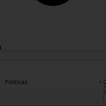
a
Políticas
T
S