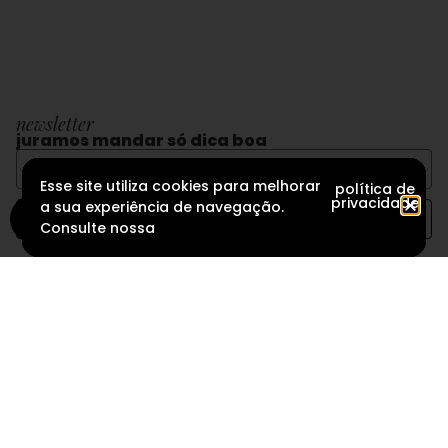
newsletter
juramos mandar só dica boa
Esse site utiliza cookies para melhorar
política de
privacidade
a sua experiência de navegação.
eu acredito
Consulte nossa
Conheça a gente
Políticas
CONTA TUDO
Te ajudamos aqui