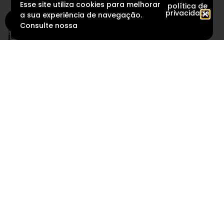
Esse site utiliza cookies para melhorar
política de
privacidade
a sua experiência de navegação.
Consulte nossa
newsletter
juramos mandar só dica boa
eu acredito
Conheça a gente
Políticas
CONTA TUDO
Te ajudamos aqui
Segunda a sexta,
das 9h às 17h
Whatsapp